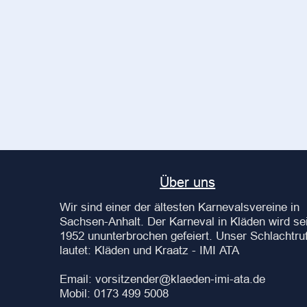
Über uns
Wir sind einer der ältesten Karnevalsvereine in
Sachsen-Anhalt. Der Karneval in Kläden wird sei
1952 ununterbrochen gefeiert. Unser Schlachtru
lautet: Kläden und Kraatz - IMI ATA
Email: vorsitzender@klaeden-imi-ata.de
Mobil: 0173 499 5008