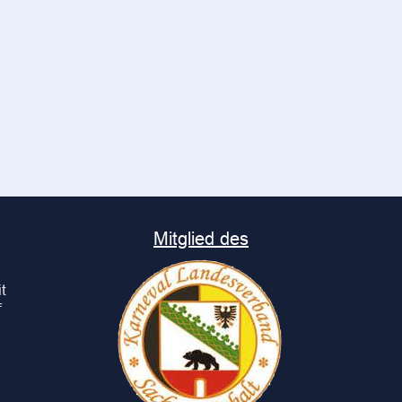
Mitglied des
t
f