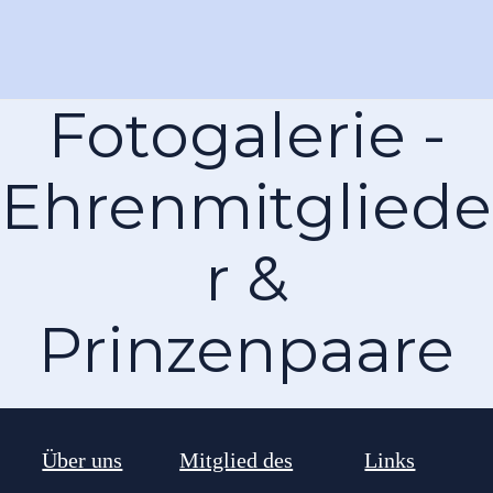
Fotogalerie -
Ehrenmitgliede
r &
Prinzenpaare
Über uns
Mitglied des
Links