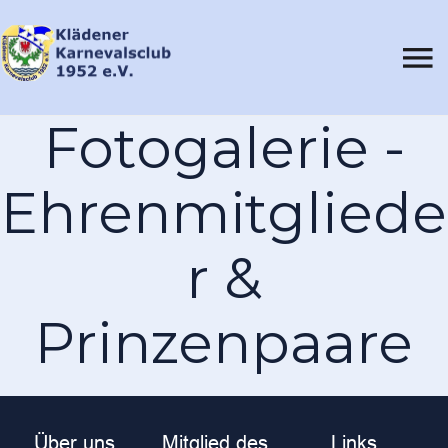
Fotogalerie -
Ehrenmitgliede
r &
Prinzenpaare
Über uns
Mitglied des
Links