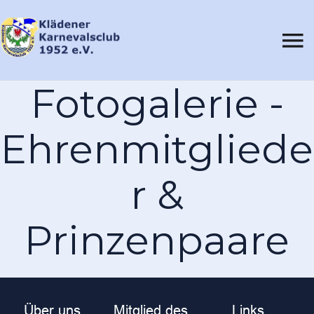
Fotogalerie -
Ehrenmitgliede
r &
Prinzenpaare
Über uns
Mitglied des
Links