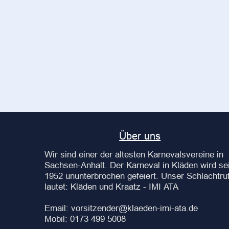
Über uns
Wir sind einer der ältesten Karnevalsvereine in
Sachsen-Anhalt. Der Karneval in Kläden wird sei
1952 ununterbrochen gefeiert. Unser Schlachtru
lautet: Kläden und Kraatz - IMI ATA
Email: vorsitzender@klaeden-imi-ata.de
Mobil: 0173 499 5008