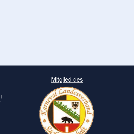
Mitglied des
t
f