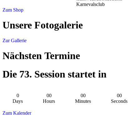
Karnevalsclub
Zum Shop
Unsere Fotogalerie
Zur Gallerie
Nächsten Termine
D
i
e
7
3
.
S
e
s
s
i
o
n
s
t
a
r
t
e
t
i
n
0
00
00
00
Days
Hours
Minutes
Seconds
Zum Kalender